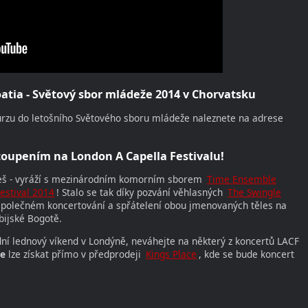
oatia - Světový sbor mládeže 2014 v Chorvatsku
rzu do letošního Světového sboru mládeže naleznete na adrese
oupením na London A Capella Festivalu!
keš - vyráží s mezinárodním komorním sborem
Time Ensemble
estival 2014
! Stalo se tak díky pozvání věhlasných
The Swingle
 společném koncertování a spřátelení obou jmenovaných těles na
ijské Bogotě.
ní lednový víkend v Londýně, neváhejte na některý z koncertů LACF
le
lze získat přímo v předprodeji
Kings Place
, kde se bude koncert