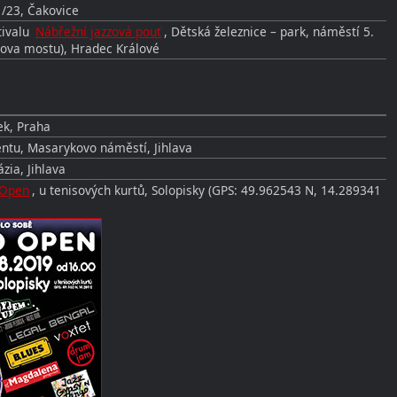
/23, Čakovice
tivalu
Nábřežní jazzová pouť
, Dětská železnice – park, náměstí 5.
šova mostu), Hradec Králové
ek, Praha
ntu, Masarykovo náměstí, Jihlava
zia, Jihlava
 Open
, u tenisových kurtů, Solopisky (GPS: 49.962543 N, 14.289341