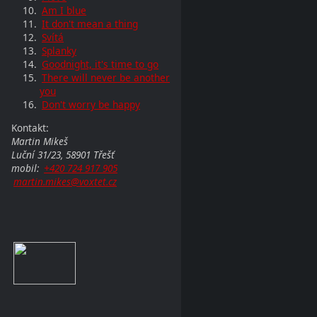
Am I blue
It don't mean a thing
Svítá
Splanky
Goodnight, it's time to go
There will never be another
you
Don't worry be happy
Kontakt:
Martin Mikeš
Luční 31/23, 58901 Třešť
mobil:
+420 724 917 905
martin.mikes@voxtet.cz