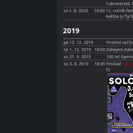
Cukrovarská 1
so
1. 8. 2020
19:00
12. ročník fes
května (u Tyr
2019
pá
13. 12. 2019
Firemní večír
ne
1. 12. 2019
18:00
Zahájení Adve
so
21. 9. 2019
100 let Gymná
so
3. 8. 2019
18:45
Festival
Solo
E)