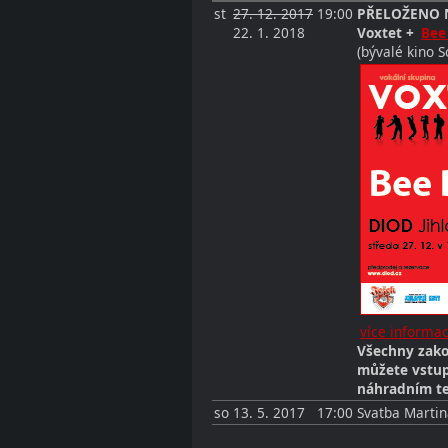
st
27. 12. 2017
19:00
PŘELOŽENO N
22. 1. 2018
Voxtet +
Bee
(bývalé kino S
více informac
Všechny zako
můžete vstup
náhradním t
so
13. 5. 2017
17:00
Svatba Martin