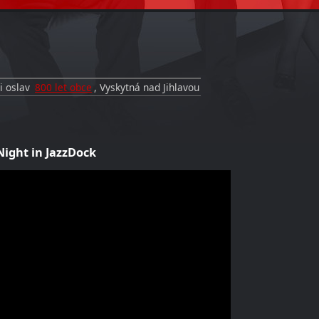
i oslav
800 let obce
, Vyskytná nad Jihlavou
Night in JazzDock