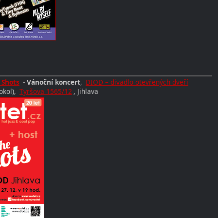
 Shots
- Vánoční koncert
,
DIOD – divadlo otevřených dveří
okol),
Tyršova 1565/12
, Jihlava