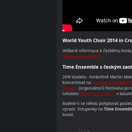
World Youth Choir 2014 in Cr
Veškeré informace k českému konku
www.voxtet.cz/WYC
.
Time Ensemble s českým zast
20% Voxtetu - konkrétně Martin Mi
koncertovat na
London A Cappella F
Singers
(organizátorů festivalu) po
loňském
America Cantat 7
v kolumb
Budete-li se někdo pohybovat posled
vyrazit. Vstupenky na
Time Ensemb
konat.