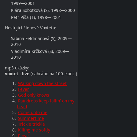
1999—2001
Klára Sobotková (S), 1998—2000
Petr Píša (T), 1998—2001
Hostující členové Voxtetu:
Sabina Feldmanová (S), 2009—
2010
Vladimíra Krčková (S), 2009—
2010
mp3 ukázky:
voxtet : live
(nahráno na 100. konc.)
Walking down the street
Fever
God only knows
Raindrops keep fallin' on my
head
Come unto me
Summertime
Trickle trickle
Killing me softly
Piove