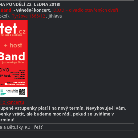
A PONDĚLÍ 22. LEDNA 2018!
 Band
-
Vánoční
koncert
,
DIOD – divadlo otevřených dveří
okol),
Tyršova 1565/12
, Jihlava
í o koncertu
upené vstupenky platí i na nový termín. Nevyhovuje-li vám,
enky vrátit, ale budeme moc rádi, pokud se uvidíme v
ermínu!
a a Bětušky, KD Třešť