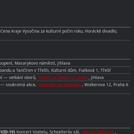
- Cena kraje Vysočina za kulturní počin roku, Horácké divadlo,
oupení, Masarykovo náměstí, Jihlava
bandu a Tančíren v Třešti, Kulturní dům, Fialková 1, Třešť
ní — setkání sborů,
Kostel sv. Ignáce z Loyoly
, Jihlava
a — soukromá akce,
Hostinec Na Slamníku
, Wolkerova 12, Praha 6
VID-19)
Koncert Voxtetu, Schoellerův sál,
Zámek Čakovice
,